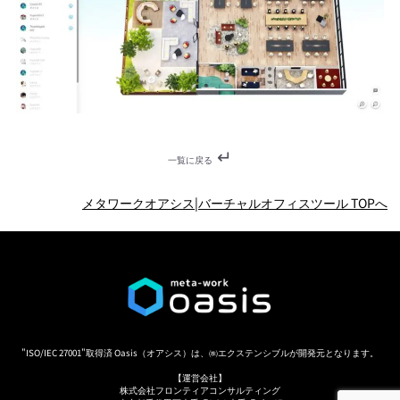
↵
一覧に戻る
メタワークオアシス
|
バーチャルオフィスツール TOPへ
"ISO/IEC 27001"取得済
Oasis（オアシス）は、㈱エクステンシブルが開発元となります。
【運営会社】
株式会社フロンティアコンサルティング